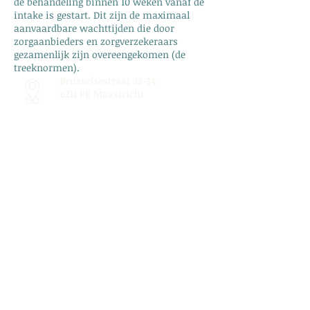
de behandeling binnen 10 weken vanaf de
intake is gestart. Dit zijn de maximaal
aanvaardbare wachttijden die door
zorgaanbieders en zorgverzekeraars
gezamenlijk zijn overeengekomen (de
treeknormen).
Brusselsestraat 32-34
6211 PE Maastricht
Bel ons:
043-2041183
Email ons:
info@lieverzijn.nl
Lees onze Privacy Policy