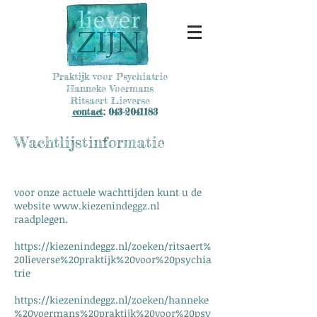
Praktijk voor Psychiatrie
Hanneke Voermans
Ritsaert Lieverse
contact
:
043-2041183
Wachtlijstinformatie
voor onze actuele wachttijden kunt u de
website
www.kiezenindeggz.nl
raadplegen.
https://kiezenindeggz.nl/zoeken/ritsaert%
20lieverse%20praktijk%20voor%20psychia
trie
https://kiezenindeggz.nl/zoeken/hanneke
%20voermans%20praktijk%20voor%20psy